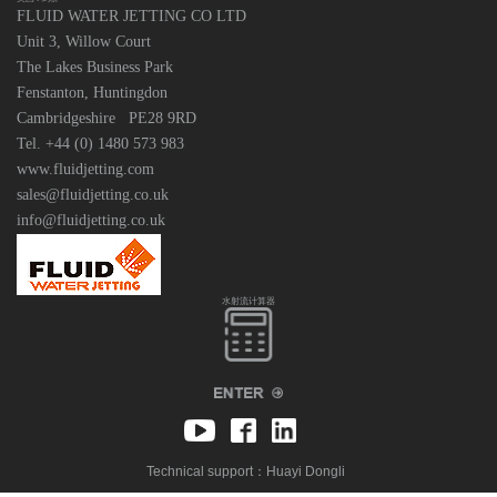
FLUID WATER JETTING CO LTD
Unit 3, Willow Court
The Lakes Business Park
Fenstanton, Huntingdon
Cambridgeshire PE28 9RD
Tel. +44 (0) 1480 573 983
www.fluidjetting.com
sales@fluidjetting.co.uk
info@fluidjetting.co.uk
水射流计算器
Technical support：
Huayi Dongli