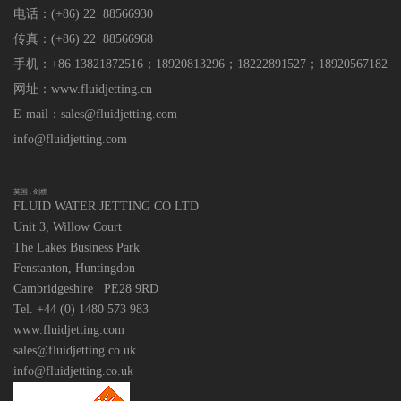
电话：(+86) 22 88566930
传真：(+86) 22 88566968
手机：+86 13821872516；18920813296
；
18222891527；18920567182
网址：www.fluidjetting.cn
E-mail：sales@fluidjetting.com
info@fluidjetting.com
英国 . 剑桥
FLUID WATER JETTING CO LTD
Unit 3, Willow Court
The Lakes Business Park
Fenstanton, Huntingdon
Cambridgeshire PE28 9RD
Tel. +44 (0) 1480 573 983
www.fluidjetting.com
sales@fluidjetting.co.uk
info@fluidjetting.co.uk