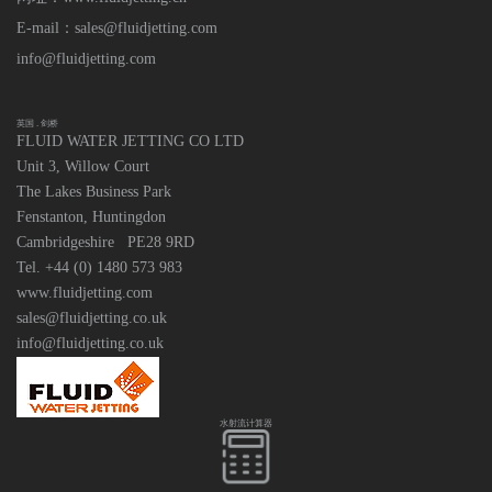
E-mail：sales@fluidjetting.com
info@fluidjetting.com
英国 . 剑桥
FLUID WATER JETTING CO LTD
Unit 3, Willow Court
The Lakes Business Park
Fenstanton, Huntingdon
Cambridgeshire PE28 9RD
Tel. +44 (0) 1480 573 983
www.fluidjetting.com
sales@fluidjetting.co.uk
info@fluidjetting.co.uk
水射流计算器