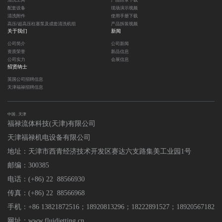
清洗工具
产品目录下载
配套设备
现场演示视频
清洗附件
使用手册下载
高压/超高压柱塞泵及成套清洗机组
产品拆装视频
关于我们
新闻
公司简介
公司新闻
资质荣誉
新品信息
公司实力
会展信息
招贤纳士
英国公司招聘信息
天津福禄招聘信息
中国 . 天津
福禄流体科技(天津)有限公司
天津福禄机电设备有限公司
地址：天津市西青经济技术开发区赛达六支路集美工业园1号
邮编：300385
电话：(+86) 22 88566930
传真：(+86) 22 88566968
手机：+86 13821872516；18920813296
；
18222891527；18920567182
网址：www.fluidjetting.cn