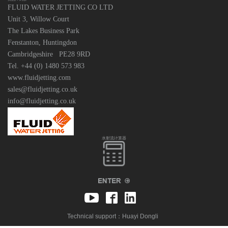
FLUID WATER JETTING CO LTD
Unit 3, Willow Court
The Lakes Business Park
Fenstanton, Huntingdon
Cambridgeshire PE28 9RD
Tel. +44 (0) 1480 573 983
www.fluidjetting.com
sales@fluidjetting.co.uk
info@fluidjetting.co.uk
水射流计算器
Technical support：
Huayi Dongli