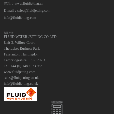
网址：www.fluidjetting.cn
E-mail：sales@fluidjetting.com
info@fluidjetting.com
英国 . 剑桥
FLUID WATER JETTING CO LTD
Unit 3, Willow Court
The Lakes Business Park
Fenstanton, Huntingdon
Cambridgeshire PE28 9RD
Tel. +44 (0) 1480 573 983
www.fluidjetting.com
sales@fluidjetting.co.uk
info@fluidjetting.co.uk
水射流计算器