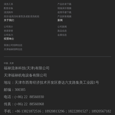
清洗工具
产品目录下载
配套设备
现场演示视频
清洗附件
使用手册下载
高压/超高压柱塞泵及成套清洗机组
产品拆装视频
关于我们
新闻
公司简介
公司新闻
资质荣誉
新品信息
公司实力
会展信息
招贤纳士
英国公司招聘信息
天津福禄招聘信息
中国 . 天津
福禄流体科技(天津)有限公司
天津福禄机电设备有限公司
地址：天津市西青经济技术开发区赛达六支路集美工业园1号
邮编：300385
电话：(+86) 22 88566930
传真：(+86) 22 88566968
手机：+86 13821872516；18920813296
；
18222891527；18920567182